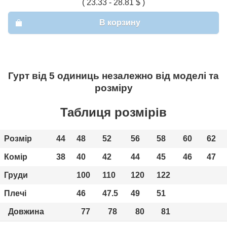
( 23.33 - 28.81 $ )
В корзину
Гурт від 5 одиниць незалежно від моделі та
розміру
Таблиця розмірів
Розмір
44
48
52
56
58
60
62
Комір
38
40
42
44
45
46
47
Груди
100
110
120
122
Плечі
46
47.5
49
51
Довжина
77
78
80
81