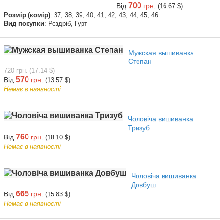
700
Від
грн.
(16.67 $)
Розмір (комір)
: 37, 38, 39, 40, 41, 42, 43, 44, 45, 46
Вид покупки
: Роздріб, Гурт
Мужская вышиванка
Степан
720 грн. (17.14 $)
570
Від
грн.
(13.57 $)
Немає в наявності
Чоловіча вишиванка
Тризуб
760
Від
грн.
(18.10 $)
Немає в наявності
Чоловіча вишиванка
Довбуш
665
Від
грн.
(15.83 $)
Немає в наявності