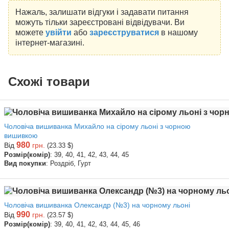
Нажаль, залишати відгуки і задавати питання
можуть тільки зареєстровані відвідувачи. Ви
можете
увійти
або
зареєструватися
в нашому
інтернет-магазині.
Схожі товари
Чоловіча вишиванка Михайло на сірому льоні з чорною
вишивкою
980
Від
грн.
(23.33 $)
Розмір(комір)
: 39, 40, 41, 42, 43, 44, 45
Вид покупки
: Роздріб, Гурт
Чоловіча вишиванка Олександр (№3) на чорному льоні
990
Від
грн.
(23.57 $)
Розмір(комір)
: 39, 40, 41, 42, 43, 44, 45, 46