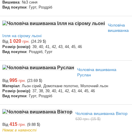
Вишивка
: №3 синя
Вид покупки
: Гурт, Роздріб
Чоловіча
вишиванка
Ілля на сірому льоні
1 020
Від
грн.
(24.29 $)
Розмір (комір)
: 39, 40, 41, 42, 43, 44, 45, 46
Вид покупки
: Роздріб, Гурт
Чоловіча вишиванка
Руслан
995
Від
грн.
(23.69 $)
Матеріал
: Льон сірий, Домоткане полотно, Молочний льон
Розмір (комір)
: 37, 38, 39, 40, 41, 42, 43, 44, 45, 46
Вид покупки
: Гурт, Роздріб
Чоловіча вишиванка Віктор
630 грн. (15 $)
415
Від
грн.
(9.88 $)
Немає в наявності