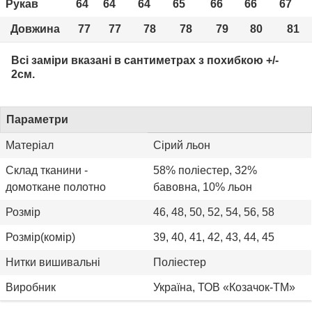
Рукав
64
64
64
65
66
66
67
Довжина
77
77
78
78
79
80
81
Всі заміри вказані в сантиметрах з похибкою +/-
2см.
Параметри
Матеріал
Сірий льон
Склад тканини -
58% поліестер, 32%
домоткане полотно
бавовна, 10% льон
Розмір
46, 48, 50, 52, 54, 56, 58
Розмір(комір)
39, 40, 41, 42, 43, 44, 45
Нитки вишивальні
Поліестер
Виробник
Україна, ТОВ «Козачок-ТМ»