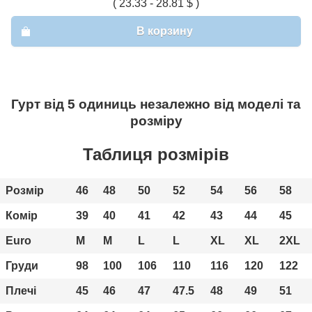
( 23.33 - 28.81 $ )
В корзину
Гурт від 5 одиниць незалежно від моделі та
розміру
Таблиця розмірів
Розмір
46
48
50
52
54
56
58
Комір
39
40
41
42
43
44
45
Euro
М
М
L
L
XL
XL
2XL
Груди
98
100
106
110
116
120
122
Плечі
45
46
47
47.5
48
49
51