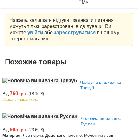
ТМ»
Нажаль, залишати відгуки і задавати питання
можуть тільки зареєстровані відвідувачи. Ви
можете
увійти
або
зареєструватися
в нашому
інтернет-магазині.
Похожие товары
Чоловіча вишиванка
Тризуб
760
Від
грн.
(18.10 $)
Немає в наявності
Чоловіча вишиванка
Руслан
995
Від
грн.
(23.69 $)
Матеріал
: Льон сірий, Домоткане полотно, Молочний льон