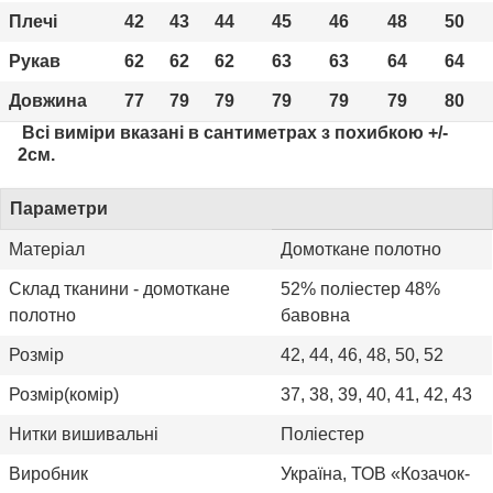
Плечі
42
43
44
45
46
48
50
Рукав
62
62
62
63
63
64
64
Довжина
77
79
79
79
79
79
80
Всі виміри вказані в сантиметрах з похибкою +/-
2см.
Параметри
Матеріал
Домоткане полотно
Склад тканини - домоткане
52% поліестер 48%
полотно
бавовна
Розмір
42, 44, 46, 48, 50, 52
Розмір(комір)
37, 38, 39, 40, 41, 42, 43
Нитки вишивальні
Поліестер
Виробник
Україна, ТОВ «Козачок-