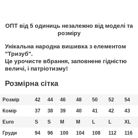
ОПТ від 5 одиниць незалежно від моделі та
розміру
Унікальна народна вишивка з елементом
"Тризуб".
Це урочисте вбрання, заповнене гідністю
величі, і патріотизму!
Розмірна сітка
Розмір
42
44
46
48
50
52
54
Комір
37
38
39
40
41
42
43
Euro
S
S
М
М
L
L
XL
Груди
94
96
100
104
108
112
116