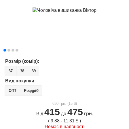
Розмір (комір):
37
38
39
Вид покупки:
ОПТ
Роздріб
630 грн. (15 $)
415
475
Від
до
грн.
( 9.88 - 11.31 $ )
Немає в наявності