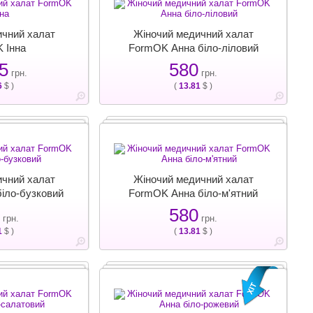
ичний халат
Жіночий медичний халат
 Інна
FormOK Анна біло-ліловий
5
580
грн.
грн.
6
$ )
(
13.81
$ )
ичний халат
Жіночий медичний халат
іло-бузковий
FormOK Анна біло-м'ятний
580
грн.
грн.
1
$ )
(
13.81
$ )