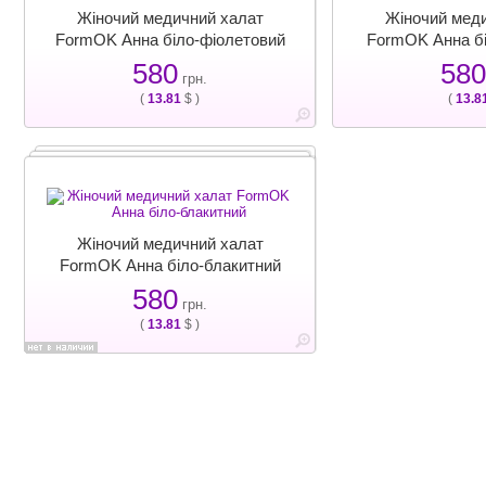
Жіночий медичний халат
Жіночий мед
FormOK Анна біло-фіолетовий
FormOK Анна б
580
580
грн.
(
13.81
$ )
(
13.8
Жіночий медичний халат
FormOK Анна біло-блакитний
580
грн.
(
13.81
$ )