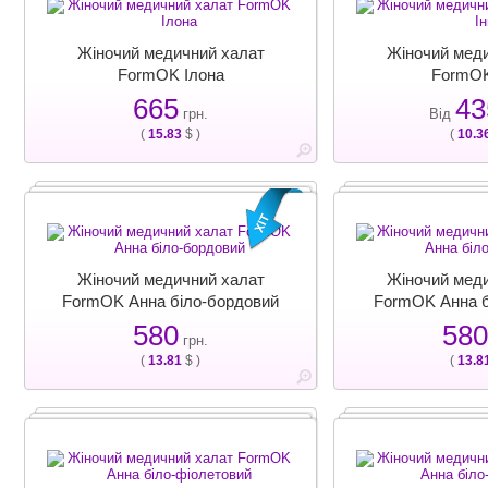
Жіночий медичний халат
Жіночий мед
FormOK Ілона
FormOK
665
43
грн.
Від
(
15.83
$ )
(
10.3
Жіночий медичний халат
Жіночий мед
FormOK Анна біло-бордовий
FormOK Анна б
580
580
грн.
(
13.81
$ )
(
13.8