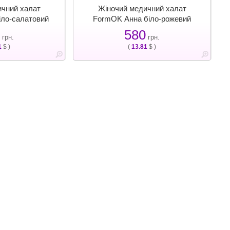
ичний халат
Жіночий медичний халат
іло-салатовий
FormOK Анна біло-рожевий
580
грн.
грн.
1
$ )
(
13.81
$ )