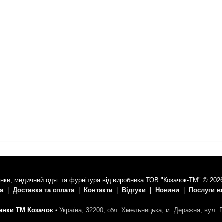
нки, медичний одяг та фурнітура від виробника ТОВ "Козачок-ТМ" © 202
а
|
Доставка та оплата
|
Контакти
|
Відгуки
|
Новини
|
Послуги 
нки ТМ Козачок
•
Україна, 32200, обл. Хмельницька, м. Деражня, вул.