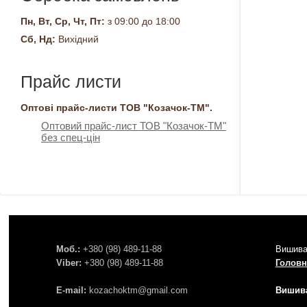
Пн, Вт, Ср, Чт, Пт:
з 09:00 до 18:00
Сб, Нд:
Вихідний
Прайс листи
Оптові прайс-листи ТОВ "Козачок-ТМ".
Оптовий прайс-лист ТОВ "Козачок-ТМ"
без спец-цін
Моб.:
+380 (98) 489-11-88
Вишива
Viber:
+380 (98) 489-11-88
Головн
E-mail:
kozachoktm@gmail.com
Вишива