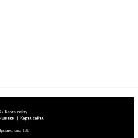
6 •
Карта сайту
вишивки
|
Карта сайта
 Промислова 18В