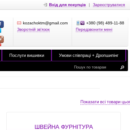
Вхід для покупців
|
Зареєструватися
kozachoktm@gmail.com
+380 (98) 489-11-88
Зворотній зв'язок
Передзвонити мені
Послуги вишивки
Умови співпраці + Дропшипінг
Показати всі товари цьо
ШВЕЙНА ФУРНІТУРА