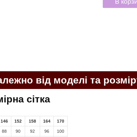
В корз
алежно від моделі та розмір
ірна сітка
146
152
158
164
170
88
90
92
96
100