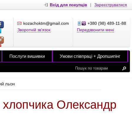
Вхід для покупців
|
Зареєструватися
kozachoktm@gmail.com
+380 (98) 489-11-88
Зворотній зв'язок
Передзвонити мені
Послуги вишивки
Умови співпраці + Дропшипінг
ий льон
 хлопчика Олександр