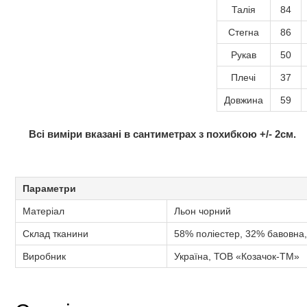
Талія
84
Стегна
86
Рукав
50
Плечі
37
Довжина
59
Всі виміри вказані в сантиметрах з похибкою +/- 2см.
Параметри
Матеріал
Льон чорний
Склад тканини
58% поліестер, 32% бавовна
Виробник
Україна, ТОВ «Козачок-ТМ»