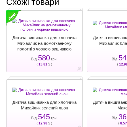
Схожі товари
Дитяча вишиванка для хлопчика
Дитяча вишиванк
Михайлик на домотканному
Михайлик бла
полотні з чорною вишивкою
580
54
Від
грн.
Від
(
13.81
$ )
(
12.9
Дитяча вишиванка для хлопчика
Дитяча вишиванк
Михайлик зелений льон
Мак
545
36
Від
грн.
Від
(
12.98
$ )
(
8.57