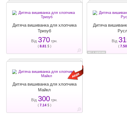
Дитяча вишиванка для хлопчика
Дитяча вишиванк
Тризуб
Рус
370
31
Від
грн.
Від
(
8.81
$ )
(
7.50
Дитяча вишиванка для хлопчика
Майкл
300
Від
грн.
(
7.14
$ )