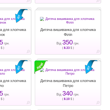
а для хлопчика
Дитяча вишиванка для хлопчика
чок
Філіп
5
350
грн.
Від
грн.
$ )
(
8.33
$ )
а для хлопчика
Дитяча вишиванка для хлопчика
ло
Петро
5
340
грн.
Від
грн.
$ )
(
8.10
$ )