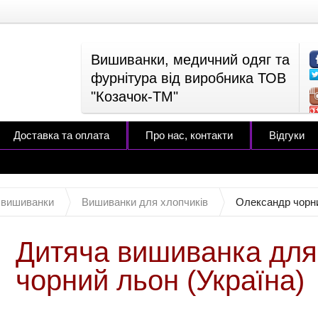
Вишиванки, медичний одяг та
фурнітура від виробника ТОВ
"Козачок-ТМ"
Доставка та оплата
Про нас, контакти
Відгуки
 вишиванки
Вишиванки для хлопчиків
Олександр чорн
Дитяча вишиванка для
чорний льон (Україна)