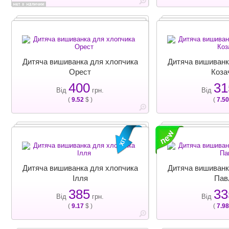
Дитяча вишиванка для хлопчика
Дитяча вишиванк
Орест
Коза
400
31
Від
грн.
Від
(
9.52
$ )
(
7.50
Дитяча вишиванка для хлопчика
Дитяча вишиванк
Ілля
Пав
385
33
Від
грн.
Від
(
9.17
$ )
(
7.98