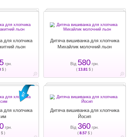
а для хлопчика
Дитяча вишиванка для хлопчика
китний льон
Михайлик молочний льон
5
580
грн.
Від
грн.
8
$ )
(
13.81
$ )
а для хлопчика
Дитяча вишиванка для хлопчика
сим
Йосип
0
360
грн.
Від
грн.
$ )
(
8.57
$ )