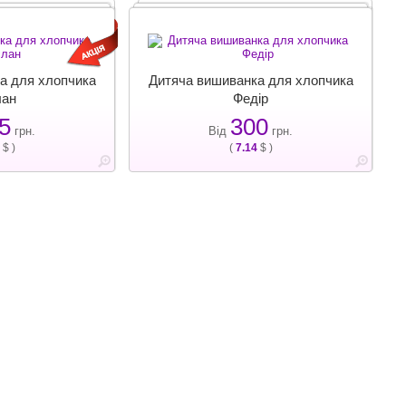
а для хлопчика
Дитяча вишиванка для хлопчика
лан
Федір
5
300
грн.
Від
грн.
$ )
(
7.14
$ )