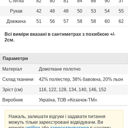
Стегна
82
80
81
84
88
90
37
Рукав
42
48
48
50
53
54
55
Довжина
51
56
57
58
58
60
62
Всі виміри вказані в сантиметрах з похибкою +/-
2см.
Параметри
Матеріал
Домоткане полотно
Склад тканини
42% поліестер, 38% бавовна, 20% льон
Зріст (см)
116, 122, 128, 134, 140, 146, 152
Виробник
Україна, ТОВ «Козачок-ТМ»
Нажаль, залишати відгуки і задавати питання
можуть тільки зареєстровані відвідувачи. Ви
можете
увійти
або
зареєструватися
в нашому