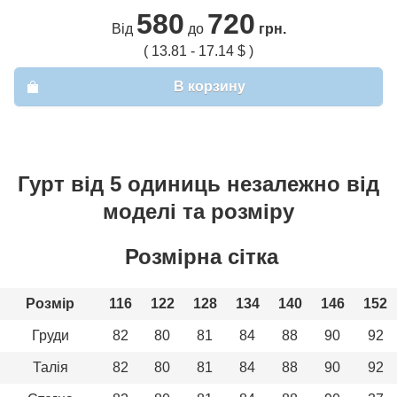
580
720
Від
до
грн.
( 13.81 - 17.14 $ )
В корзину
Гурт від 5 одиниць незалежно від
моделі та розміру
Розмірна сітка
Розмір
116
122
128
134
140
146
152
Груди
82
80
81
84
88
90
92
Талія
82
80
81
84
88
90
92