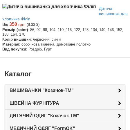
Дитяча
вишиванка для
хлопчика Філіп
350
Від
грн.
(8.33 $)
Розмір (зріст)
: 86, 92, 98, 104, 110, 116, 122, 128, 134, 140, 146, 152,
158, 164, 170
Колір вишивки
: червоний, синій
Матеріал
: сорочкова тканина, домоткане полотно
Вид покупки
: Роздріб, Гурт
Каталог
ВИШИВАНКИ "Козачок-ТМ"
ШВЕЙНА ФУРНІТУРА
ДИТЯЧИЙ ОДЯГ "Козачок-ТМ"
МЕДИЧНИЙ ОДЯГ "FormOK"