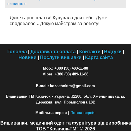
вишивкою
Дуже гарне плаття! Купувала для себе. Дуже
сподобалось. Дякую майстрам за роботу!
Головна
|
Доставка та оплата
|
Контакти
|
Відгуки
|
Новини
|
Послуги вишивки
|
Карта сайта
Моб.: +380 (98) 489-11-88
Viber: +380 (98) 489-11-88
E-mail: kozachoktm@gmail.com
Вишиванки ТМ Козачок
• Україна, 32200, обл. Хмельницька, м.
Деражня, вул. Промислова 18В
Мобільна версія |
Повна версія
Вишиванки, медичний одяг та фурнітура від виробника
ТОВ "Козачок-ТМ" © 2026