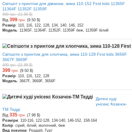
Світшот з принтом для дівчинки, зима 110-152 First kids 11365F
11364F 11352F 11359F
499 грн. (11.88 $)
399
Від
грн.
(9.50 $)
Розмір
: 110, 116, 122, 128, 134, 140, 146, 152
Модель
: 11365F, 11364F, 11352F, 11359F беж, 11359F білий
Світшоти з принтом для хлопчика, зима 110-128 First kids 3656F
3667F 3669F
499 грн. (11.88 $)
399
грн.
(9.50 $)
Розмір
: 110, 116, 122, 128
Модель
: 3667F, 3669F, 3656F
Дитячі худі
унісекс Козачок-
ТМ Тедді
335
Від
грн.
(7.98 $)
Розміри
: 110-116, 122-128, 134-140, 146-152, 158-164
Колір
: сірий, білий, молочний, беж
Вид покупки
: Роздріб, Гурт