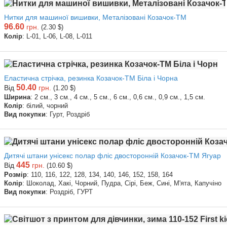
Нитки для машиної вишивки, Металізовані Козачок-ТМ
96.60
грн.
(2.30 $)
Колір
: L-01, L-06, L-08, L-011
Еластична стрічка, резинка Козачок-ТМ Біла і Чорна
50.40
Від
грн.
(1.20 $)
Ширина
: 2 см., 3 см., 4 см., 5 см., 6 см., 0,6 см., 0,9 см., 1,5 см.
Колір
: білий, чорний
Вид покупки
: Гурт, Роздріб
Дитячі штани унісекс полар фліс двосторонній Козачок-ТМ Ягуар
445
Від
грн.
(10.60 $)
Розмір
: 110, 116, 122, 128, 134, 140, 146, 152, 158, 164
Колір
: Шоколад, Хакі, Чорний, Пудра, Сірі, Беж, Сині, М'ята, Капучіно
Вид покупки
: Роздріб, ГУРТ