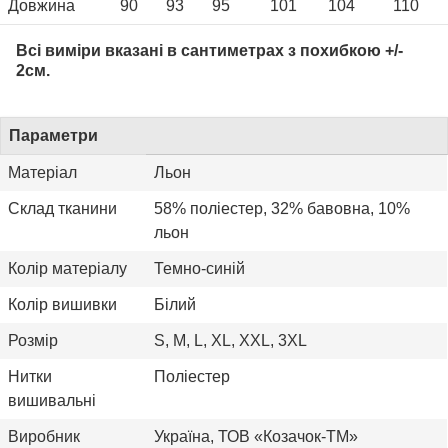
Довжина
90
93
95
101
104
110
Всі виміри вказані в сантиметрах з похибкою +/-
2см.
Параметри
Матеріал
Льон
Склад тканини
58% поліестер, 32% бавовна, 10%
льон
Колір матеріалу
Темно-синій
Колір вишивки
Білий
Розмір
S, M, L, XL, XXL, 3XL
Нитки
Поліестер
вишивальні
Виробник
Україна, ТОВ «Козачок-ТМ»