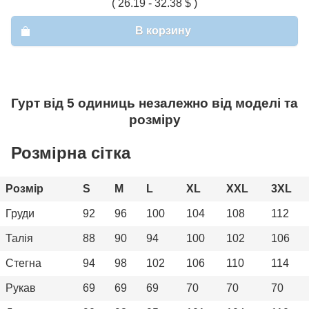
( 26.19 - 32.38 $ )
В корзину
Гурт від 5 одиниць незалежно від моделі та
розміру
Розмірна сітка
Розмір
S
M
L
XL
XXL
3XL
Груди
92
96
100
104
108
112
Талія
88
90
94
100
102
106
Стегна
94
98
102
106
110
114
Рукав
69
69
69
70
70
70