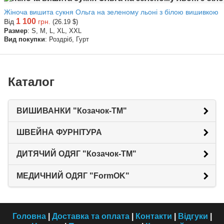
Жіноча вишита сукня Ольга на зеленому льоні з білою вишивкою
1 100
Від
грн.
(26.19 $)
Размер
: S, M, L, XL, XXL
Вид покупки
: Роздріб, Гурт
Каталог
ВИШИВАНКИ "Козачок-ТМ"
ШВЕЙНА ФУРНІТУРА
ДИТЯЧИЙ ОДЯГ "Козачок-ТМ"
МЕДИЧНИЙ ОДЯГ "FormOK"
Головна
|
Доставка та оплата
|
Контакти
|
Відгуки
|