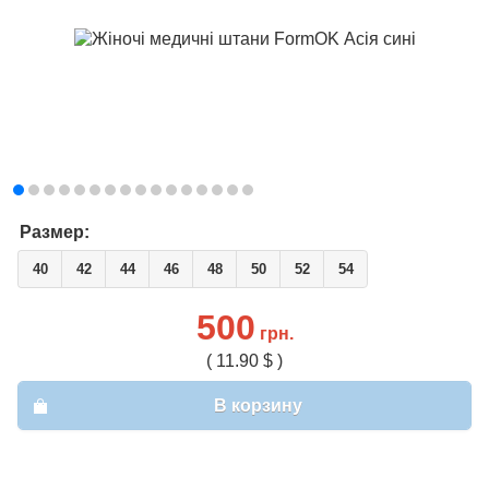
Размер:
40
42
44
46
48
50
52
54
500
грн.
( 11.90 $ )
В корзину