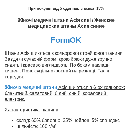
При покупці від 5 одиниць знижка -15%
Жіночі медичні штани Асія сині / Женские
медицинские штаны Асия синие
FormOK
Штани Асія шиються з кольорової стрейчової тканини.
Завдяки сучасній формі крою брюки дуже зручно
сидять і красиво виглядають. По бокам накладні
кишені. Пояс суцільнокроєний на резинці. Талія
середня.
Жіноча медичні штани
Асія шиються в 6-ох кольорах:
блакитний, салатовий, білий, синій, кораловий і
електрик.
Характеристика тканини:
склад: 60% бавовна, 35% нейлон, 5% спандекс
щільність: 160 г/м²