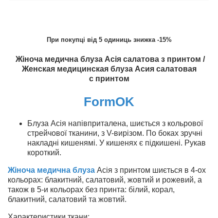
При покупці від 5 одиниць знижка -15%
Жіноча медична блуза Асія салатова з принтом /
Женская медицинская блуза Асия салатовая
с принтом
FormOK
Блуза Асія напівприталена, шиється з кольрової
стрейчової тканини, з V-вирізом. По боках зручні
накладні кишенямі. У кишенях є підкишені. Рукав
короткий.
Жіноча медична блуза
Асія з принтом шиється в 4-ох
кольорах: блакитний, салатовий, жовтий и рожевий, а
також в 5-и кольорах без принта: білий, корал,
блакитний, салатовий та жовтий.
Характеристики ткани: