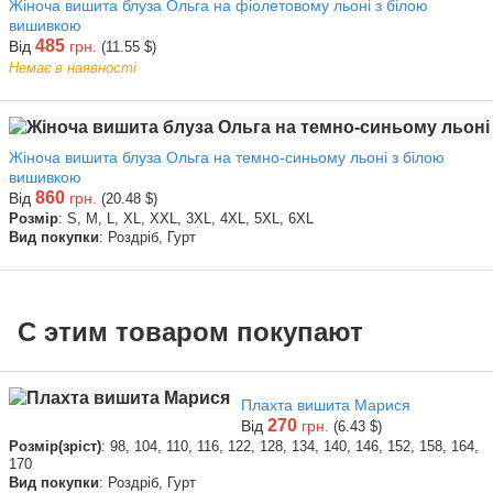
Жіноча вишита блуза Ольга на фіолетовому льоні з білою
вишивкою
485
Від
грн.
(11.55 $)
Немає в наявності
Жіноча вишита блуза Ольга на темно-синьому льоні з білою
вишивкою
860
Від
грн.
(20.48 $)
Розмір
: S, M, L, XL, XXL, 3XL, 4XL, 5XL, 6XL
Вид покупки
: Роздріб, Гурт
С этим товаром покупают
Плахта вишита Марися
270
Від
грн.
(6.43 $)
Розмір(зріст)
: 98, 104, 110, 116, 122, 128, 134, 140, 146, 152, 158, 164,
170
Вид покупки
: Роздріб, Гурт