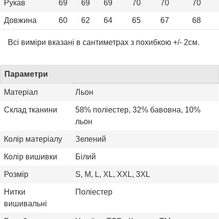
Рукав
69
69
69
70
70
70
Довжина
60
62
64
65
67
68
Всі виміри вказані в сантиметрах з похибкою +/- 2см.
Параметри
Матеріал
Льон
Склад тканини
58% поліестер, 32% бавовна, 10%
льон
Колір матеріалу
Зелений
Колір вишивки
Білий
Розмір
S, M, L, XL, XXL, 3XL
Нитки
Поліестер
вишивальні