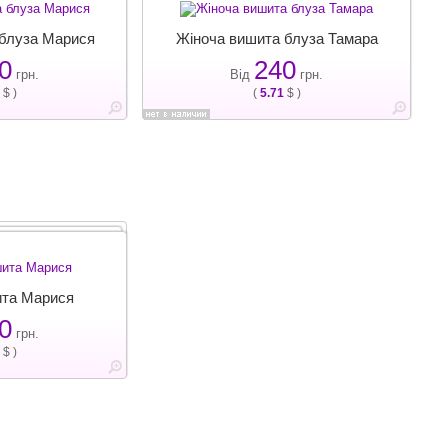
 блуза Марися
Жіноча вишита блуза Тамара
0
240
грн.
Від
грн.
$ )
(
5.71
$ )
ита Марися
0
грн.
$ )