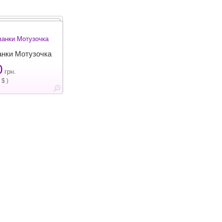
анки Мотузочка
0
грн.
$ )