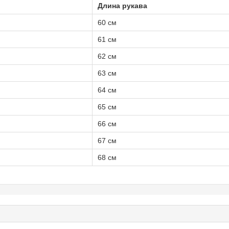
Длина рукава
60 см
61 см
62 см
63 см
64 см
65 см
66 см
67 см
68 см