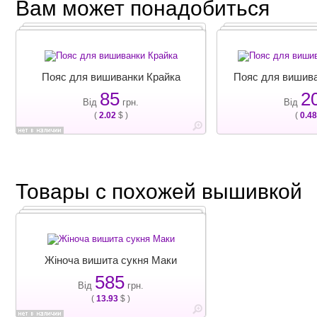
Вам может понадобиться
Пояс для вишиванки Крайка
Пояс для вишив
85
2
Від
грн.
Від
(
2.02
$ )
(
0.48
Товары с похожей вышивкой
Жіноча вишита сукня Маки
585
Від
грн.
(
13.93
$ )