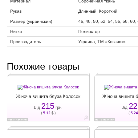
Материал
Сорочечная ткань
Рукав
Длинный, Короткий
Размер (украинский)
46, 48, 50, 52, 54, 56, 58, 60,
Нитки
Полиэстер
Производитель
Украина, ТМ «Козачок»
Похожие товары
Жіноча вишита блуза Колосок
Жіноча вишита 
215
22
Від
грн.
Від
(
5.12
$ )
(
5.24