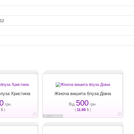
 62
блуза Христина
Жіноча вишита блуза Діана
0
500
грн.
Від
грн.
$ )
(
11.90
$ )