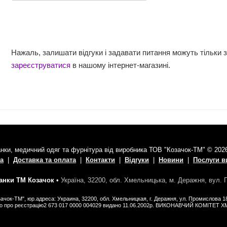
Нажаль, залишати відгуки і задавати питання можуть тільки 
зареєструватися
в нашому інтернет-магазині.
нки, медичний одяг та фурнітура від виробника ТОВ "Козачок-ТМ" © 202
а
|
Доставка та оплата
|
Контакти
|
Відгуки
|
Новини
|
Послуги 
нки ТМ Козачок
•
Україна, 32200, обл. Хмельницька, м. Деражня, вул.
ачок-ТМ", юр.адреса: Украина, 32200, обл. Хмельницкая, г. Деражня, ул. Промислова 1
во про реєстрацію2 673 017 0000 004029 видано 11.06.2002р. ВИКОНАВЧИЙ КОМІТЕТ