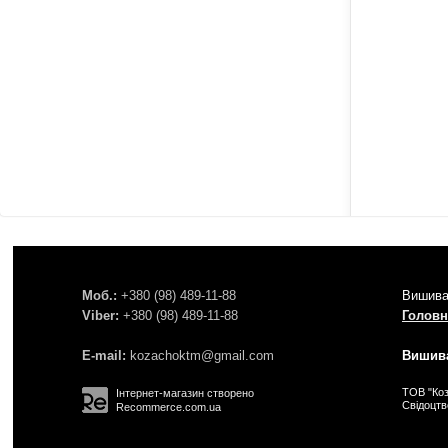
Моб.:
+380 (98) 489-11-88
Вишива
Viber:
+380 (98) 489-11-88
Головн
E-mail:
kozachoktm@gmail.com
Вишива
ТОВ "Коз
Інтернет-магазин створено
Свідоцт
Recommerce.com.ua