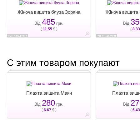
Жіноча вишита блуза Зоряна
Жіноча вишита
485
35
Від
грн.
Від
(
11.55
$ )
(
8.33
С этим товаром покупают
Плахта вишита Маки
Плахта виш
280
27
Від
грн.
Від
(
6.67
$ )
(
6.43