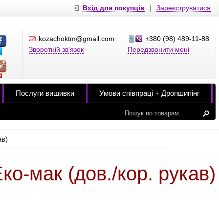
Вхід для покупців
|
Зареєструватися
kozachoktm@gmail.com
+380 (98) 489-11-88
Зворотній зв'язок
Передзвонити мені
Послуги вишивки
Умови співпраці + Дропшипінг
ав)
о-мак (дов./кор. рукав)