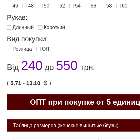
46
48
50
52
54
56
58
60
Рукав:
Длинный
Короткий
Вид покупки:
Розница
ОПТ
240
550
Від
до
грн.
(
-
$ )
5.71
13.10
ОПТ при покупке от 5 едини
Таблица размеров (женские вышитые блузы)