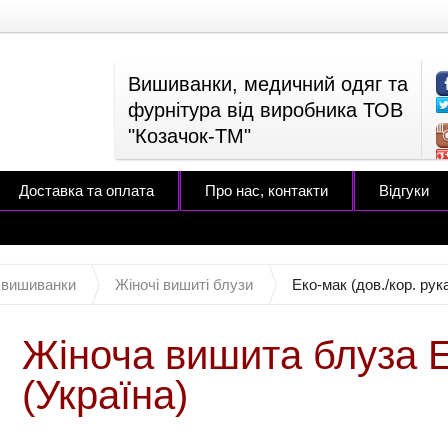
Вишиванки, медичний одяг та
фурнітура від виробника ТОВ
"Козачок-ТМ"
Доставка та оплата
Про нас, контакти
Відгуки
 вишиванки
Жіночі вишиті блузи
Еко-мак (дов./кор. рук
Жіноча вишита блуза Ек
(Україна)