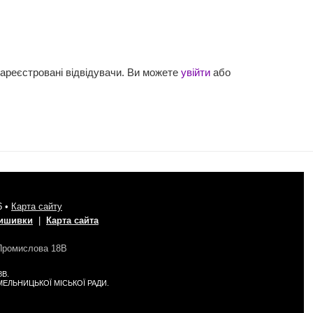
зареєстровані відвідувачи. Ви можете
увійти
або
6 •
Карта сайту
вишивки
|
Карта сайта
 Промислова 18В
8В.
 ХМЕЛЬНИЦЬКОЇ МІСЬКОЇ РАДИ.