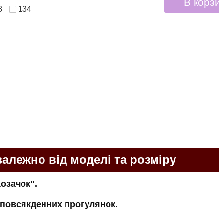
В корз
8
134
залежно від моделі та розміру
Козачок".
я повсякденних прогулянок.