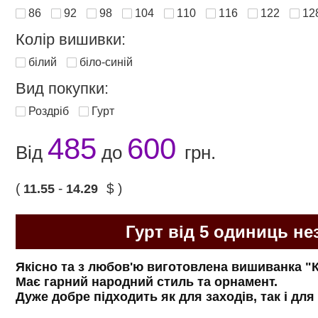
86
92
98
104
110
116
122
12
Колір вишивки:
білий
біло-синій
Вид покупки:
Роздріб
Гурт
485
600
Від
до
грн.
(
-
$ )
11.55
14.29
Гурт від 5 одиниць не
Якісно та з любов'ю виготовлена ​​вишиванка "
Має гарний народний стиль та орнамент.
Дуже добре підходить як для заходів, так і дл