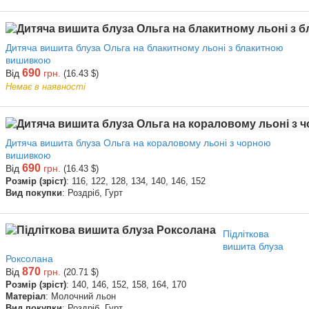
Дитяча вишита блуза Ольга на блакитному льоні з блакитною
вишивкою
690
Від
грн.
(16.43 $)
Немає в наявності
Дитяча вишита блуза Ольга на кораловому льоні з чорною
вишивкою
690
Від
грн.
(16.43 $)
Розмір (зріст)
: 116, 122, 128, 134, 140, 146, 152
Вид покупки
: Роздріб, Гурт
Підліткова
вишита блуза
Роксолана
870
Від
грн.
(20.71 $)
Розмір (зріст)
: 140, 146, 152, 158, 164, 170
Матеріал
: Молочний льон
Вид покупки
: Роздріб, Гурт