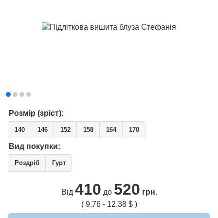
Розмір (зріст):
140
146
152
158
164
170
Вид покупки:
Роздріб
Гурт
410
520
Від
до
грн.
( 9.76 - 12.38 $ )