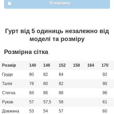
В корзину
Гурт від 5 одиниць незалежно від
моделі та розміру
Розмірна сітка
Розмір
140
146
152
158
164
170
Груди
80
82
84
92
Талія
78
80
82
90
Стегна
84
86
88
96
Рукав
57
57,5
58
61
Довжина
53
54
57
60