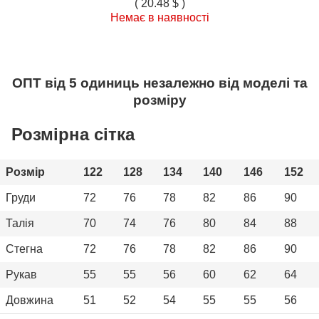
( 20.48 $ )
Немає в наявності
ОПТ від 5 одиниць незалежно від моделі та
розміру
Розмірна сітка
Розмір
122
128
134
140
146
152
Груди
72
76
78
82
86
90
Талія
70
74
76
80
84
88
Стегна
72
76
78
82
86
90
Рукав
55
55
56
60
62
64
Довжина
51
52
54
55
55
56