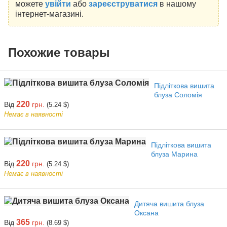
можете
увійти
або
зареєструватися
в нашому
інтернет-магазині.
Похожие товары
Підліткова вишита
блуза Соломія
220
Від
грн.
(5.24 $)
Немає в наявності
Підліткова вишита
блуза Марина
220
Від
грн.
(5.24 $)
Немає в наявності
Дитяча вишита блуза
Оксана
365
Від
грн.
(8.69 $)