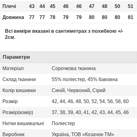
Плечі
43
44
45
46
46
47
48
50
51
Довжина
77
77
78
79
79
80
80
80
81
Всі виміри вказані в сантиметрах з похибкою +/-
2см.
Параметри
Матеріал
Сорочкова тканина
Склад тканини
55% поліестер, 45% бавовна
Колір вишивки
Синій, Червоний, Сірий
Розмір
42, 44, 46, 48, 50, 52, 54, 56, 58, 60
Розмір(комір)
37, 38, 39, 40, 41, 42, 43, 44, 45, 46
Нитки вишивальні
Поліестер
Виробник
Україна, ТОВ «Козачок-ТМ»