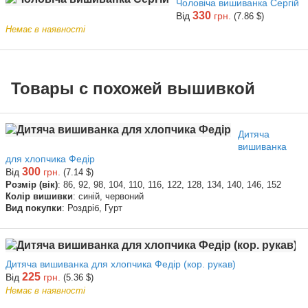
Чоловіча вишиванка Сергій
330
Від
грн.
(7.86 $)
Немає в наявності
Товары с похожей вышивкой
Дитяча
вишиванка
для хлопчика Федір
300
Від
грн.
(7.14 $)
Розмір (вік)
: 86, 92, 98, 104, 110, 116, 122, 128, 134, 140, 146, 152
Колір вишивки
: синій, червоний
Вид покупки
: Роздріб, Гурт
Дитяча вишиванка для хлопчика Федір (кор. рукав)
225
Від
грн.
(5.36 $)
Немає в наявності