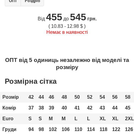
ОПТ
Роздріб
455
545
Від
до
грн.
( 10.83 - 12.98 $ )
Немає в наявності
ОПТ від 5 одиниць незалежно від моделі та
розміру
Розмірна сітка
Розмір
42
44
46
48
50
52
54
56
58
Комір
37
38
39
40
41
42
43
44
45
Euro
S
S
М
М
L
L
XL
XL
2XL
Груди
94
98
102
106
110
114
118
122
126