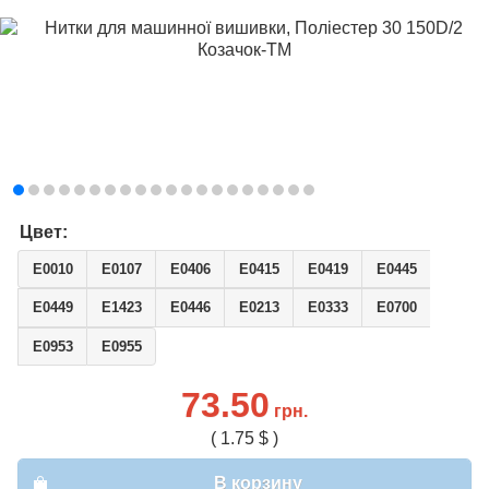
Цвет:
E0010
E0107
E0406
E0415
E0419
E0445
E0449
E1423
E0446
E0213
E0333
E0700
E0953
E0955
73.50
грн.
( 1.75 $ )
В корзину