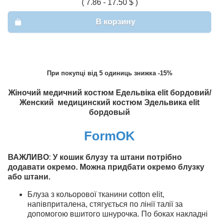
( 7.86 - 17.50 $ )
В корзину
При покупці від 5 одиниць знижка -15%
Жіночий медичний костюм Едельвіка elit бордовий/
Женский медицинский костюм Эдельвика elit
бордовый
FormOK
ВАЖЛИВО
:
У кошик блузу та штани потрібно
додавати окремо. Можна придбати окремо блузку
або штани.
Блуза з кольорової тканини cotton elit,
напівприталена, стягується по лінії талії за
допомогою вшитого шнурочка. По боках накладні