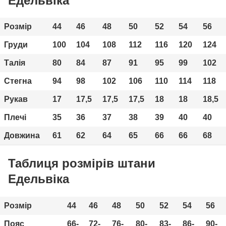
Едельвіка
Розмір
44
46
48
50
52
54
56
Груди
100
104
108
112
116
120
124
Талія
80
84
87
91
95
99
102
Стегна
94
98
102
106
110
114
118
Рукав
17
17,5
17,5
17,5
18
18
18,5
Плечі
35
36
37
38
39
40
40
Довжина
61
62
64
65
66
66
68
Таблиця розмірів штани
Едельвіка
Розмір
44
46
48
50
52
54
56
Пояс
66-
72-
76-
80-
83-
86-
90-