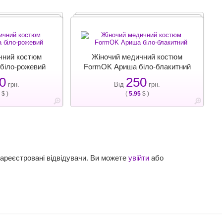
чний костюм
Жіночий медичний костюм
біло-рожевий
FormOK Ариша біло-блакитний
0
250
грн.
Від
грн.
$ )
(
5.95
$ )
зареєстровані відвідувачи. Ви можете
увійти
або