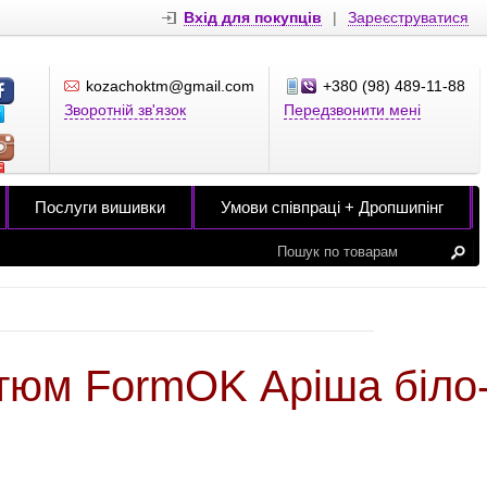
Вхід для покупців
|
Зареєструватися
kozachoktm@gmail.com
+380 (98) 489-11-88
Зворотній зв'язок
Передзвонити мені
Послуги вишивки
Умови співпраці + Дропшипінг
тюм FormOK Аріша біло