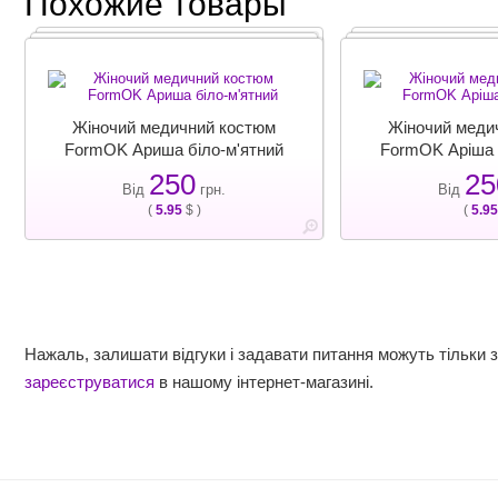
Похожие товары
Жіночий медичний костюм
Жіночий меди
FormOK Ариша біло-м'ятний
FormOK Аріша 
250
25
Від
грн.
Від
(
5.95
$ )
(
5.95
Нажаль, залишати відгуки і задавати питання можуть тільки 
зареєструватися
в нашому інтернет-магазині.