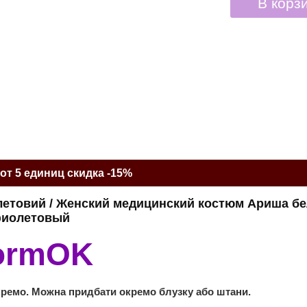
В корз
от 5 единиц скидка -15%
летовий / Женский медицинский костюм Ариша бе
иолетовый
ormOK
кремо. Можна придбати окремо блузку або штани.