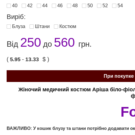
40
42
44
46
48
50
52
54
Виріб:
Блуза
Штани
Костюм
250
560
Від
до
грн.
(
-
$ )
5.95
13.33
При покупке 
Жіночий медичний костюм Аріша біло-фіо
ф
F
ВАЖЛИВО
:
У кошик блузу та штани потрібно додавати о