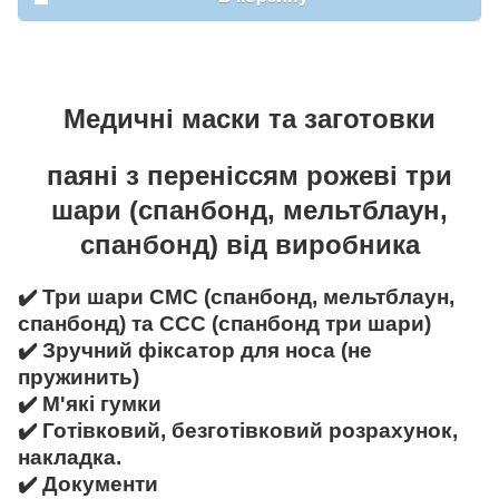
Медичні маски та заготовки
паяні з переніссям рожеві три
шари (спанбонд, мельтблаун,
спанбонд) від виробника
✔️ Три шари СМС (спанбонд, мельтблаун,
спанбонд) та ССС (спанбонд три шари)
✔️ Зручний фіксатор для носа (не
пружинить)
✔️ М'які гумки
✔️ Готівковий, безготівковий розрахунок,
накладка.
✔️ Документи