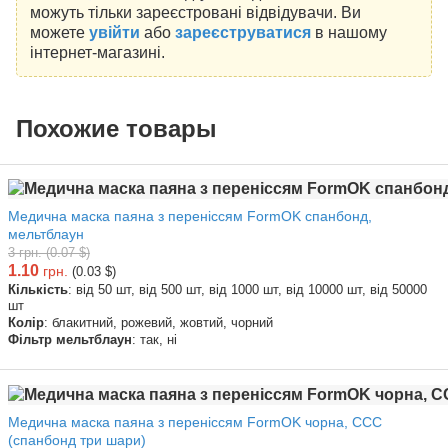
можуть тільки зареєстровані відвідувачи. Ви
можете
увійти
або
зареєструватися
в нашому
інтернет-магазині.
Похожие товары
Медична маска паяна з переніссям FormOK спанбонд,
мельтблаун
3 грн. (0.07 $)
1.10
грн.
(0.03 $)
Кількість
: від 50 шт, від 500 шт, від 1000 шт, від 10000 шт, від 50000
шт
Колір
: блакитний, рожевий, жовтий, чорний
Фільтр мельтблаун
: так, ні
Медична маска паяна з переніссям FormOK чорна, ССС
(спанбонд три шари)