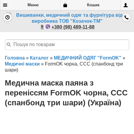
Меню
Кошик
+380 (98) 489-11-88
Головна
»
Каталог
»
МЕДИЧНИЙ ОДЯГ "FormOK"
»
Медичні маски
»
FormOK чорна, ССС (спанбонд три
шари)
Медична маска паяна з
переніссям FormOK чорна, ССС
(спанбонд три шари) (Україна)