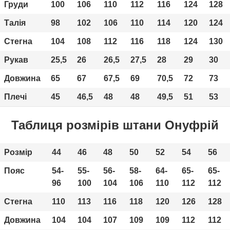
Груди
100
106
110
112
116
124
128
Талія
98
102
106
110
114
120
124
Стегна
104
108
112
116
118
124
130
Рукав
25,5
26
26,5
27,5
28
29
30
Довжина
65
67
67,5
69
70,5
72
73
Плечі
45
46,5
48
48
49,5
51
53
Таблиця розмірів штани Онуфрій
Розмір
44
46
48
50
52
54
56
Пояс
54-
55-
56-
58-
64-
65-
65-
96
100
104
106
110
112
112
Стегна
110
113
116
118
120
126
128
Довжина
104
104
107
109
109
112
112