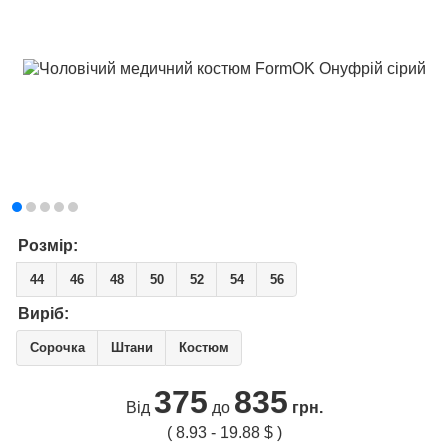
Розмір:
44
46
48
50
52
54
56
Виріб:
Сорочка
Штани
Костюм
375
835
Від
до
грн.
( 8.93 - 19.88 $ )