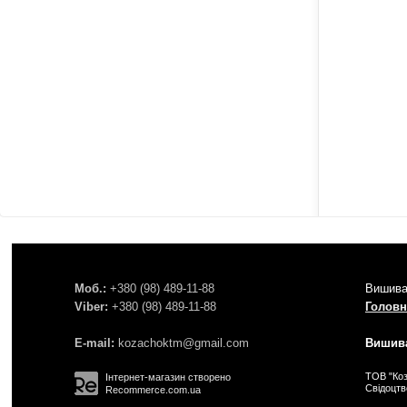
Моб.:
+380 (98) 489-11-88
Вишива
Viber:
+380 (98) 489-11-88
Головн
E-mail:
kozachoktm@gmail.com
Вишива
ТОВ "Коз
Інтернет-магазин створено
Свідоцт
Recommerce.com.ua