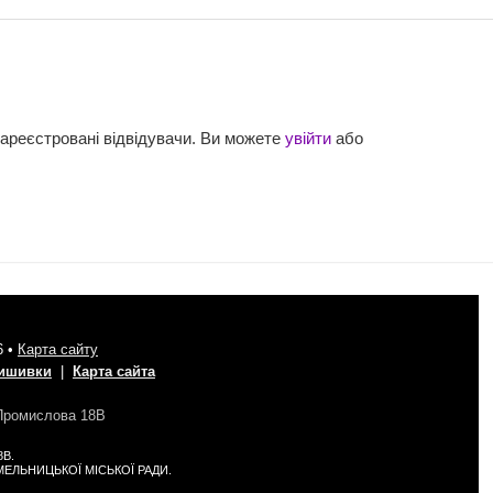
зареєстровані відвідувачи. Ви можете
увійти
або
6 •
Карта сайту
вишивки
|
Карта сайта
 Промислова 18В
8В.
 ХМЕЛЬНИЦЬКОЇ МІСЬКОЇ РАДИ.