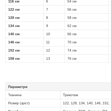
116 см
6
54 см
122 см
7
56 см
128 см
8
58 см
134 см
9
62 см
140 см
10
66 см
146 см
11
70 см
152 см
12
74 см
158 см
13
76 см
Параметри
Тканина
Трикотаж
Розмір (зріст)
122, 128, 134, 140, 146, 152,