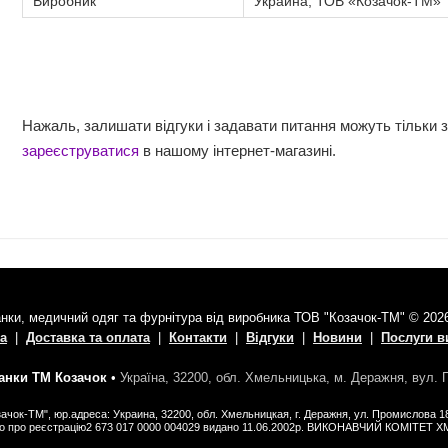
Виробник
Украина, ТОВ «Козачок-ТМ»
Нажаль, залишати відгуки і задавати питання можуть тільки 
зареєструватися
в нашому інтернет-магазині.
нки, медичний одяг та фурнітура від виробника ТОВ "Козачок-ТМ" © 202
а
|
Доставка та оплата
|
Контакти
|
Відгуки
|
Новини
|
Послуги 
нки ТМ Козачок
•
Україна, 32200, обл. Хмельницька, м. Деражня, вул.
ачок-ТМ", юр.адреса: Украина, 32200, обл. Хмельницкая, г. Деражня, ул. Промислова 1
во про реєстрацію2 673 017 0000 004029 видано 11.06.2002р. ВИКОНАВЧИЙ КОМІТЕТ