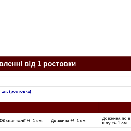
ленні від 1 ростовки
 шт. (ростовка)
Довжина по в
Обхват талії +/- 1 cм.
Довжина +/- 1 cм.
шву +/- 1 cм.