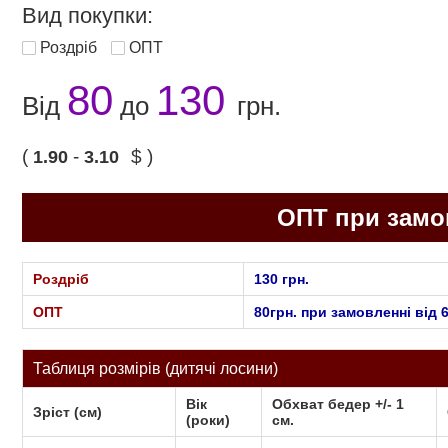
Вид покупки:
Роздріб
ОПТ
80
130
Від
до
грн.
(
-
$ )
1.90
3.10
ОПТ при замов
Роздріб
130 грн.
ОПТ
80грн. при замовленні від 6
Таблиця розмірів
(дитячі лосини)
Вік
Обхват бедер +/- 1
Зріст (см)
(роки)
cм.