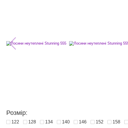
Розмір:
122
128
134
140
146
152
158