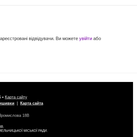
зареєстровані відвідувачи. Ви можете
увійти
або
6 •
Карта сайту
вишивки
|
Карта сайта
 Промислова 18В
8В.
 ХМЕЛЬНИЦЬКОЇ МІСЬКОЇ РАДИ.