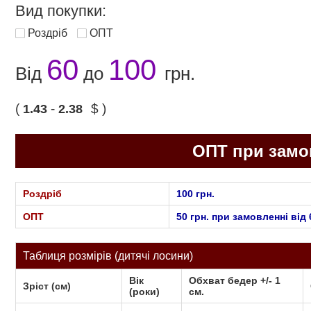
Вид покупки:
Роздріб
ОПТ
60
100
Від
до
грн.
(
-
$ )
1.43
2.38
ОПТ при замов
Роздріб
100 грн.
ОПТ
50 грн. при замовленні від 
Таблиця розмірів
(дитячі лосини)
Вік
Обхват бедер +/- 1
Зріст (см)
(роки)
cм.