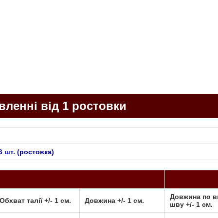
ленні від 1 ростовки
6 шт. (ростовка)
Довжина по в
Обхват талії +/- 1 cм.
Довжина +/- 1 cм.
шву +/- 1 cм.