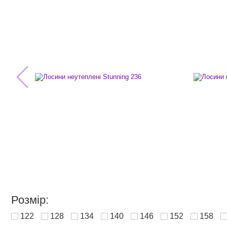
Розмір:
122
128
134
140
146
152
158