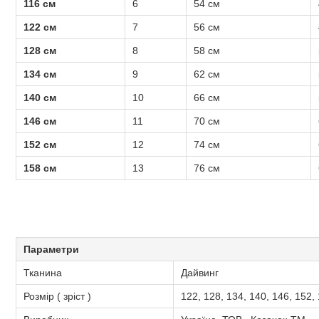
116 см
6
54 см
122 см
7
56 см
128 см
8
58 см
134 см
9
62 см
140 см
10
66 см
146 см
11
70 см
152 см
12
74 см
158 см
13
76 см
Параметри
Тканина
Дайвинг
Розмір ( зріст )
122, 128, 134, 140, 146, 152,