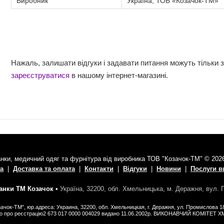
Виробник
Україна, ТОВ «Козачок-ТМ»
Нажаль, залишати відгуки і задавати питання можуть тільки 
зареєструватися
в нашому інтернет-магазині.
нки, медичний одяг та фурнітура від виробника ТОВ "Козачок-ТМ" © 202
а
|
Доставка та оплата
|
Контакти
|
Відгуки
|
Новини
|
Послуги 
нки ТМ Козачок
•
Україна, 32200, обл. Хмельницька, м. Деражня, вул.
ачок-ТМ", юр.адреса: Украина, 32200, обл. Хмельницкая, г. Деражня, ул. Промислова 1
во про реєстрацію2 673 017 0000 004029 видано 11.06.2002р. ВИКОНАВЧИЙ КОМІТЕТ