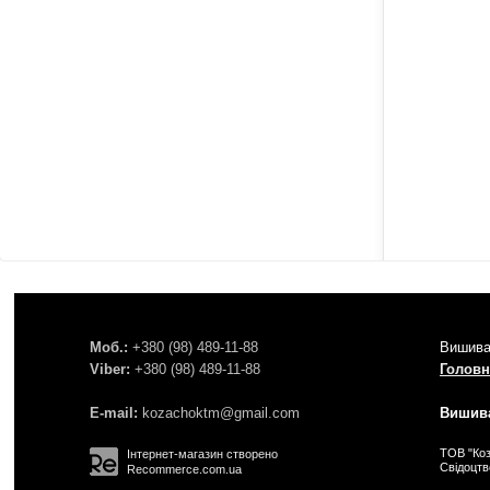
Моб.:
+380 (98) 489-11-88
Вишива
Viber:
+380 (98) 489-11-88
Головн
E-mail:
kozachoktm@gmail.com
Вишива
ТОВ "Коз
Інтернет-магазин створено
Свідоцт
Recommerce.com.ua