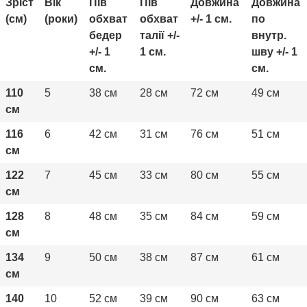
Зріст
Вік
Пів
Пів
Довжина
Довжина
(см)
(роки)
обхват
обхват
+/- 1 cм.
по
бедер
талії +/-
внутр.
+/- 1
1 cм.
шву +/- 1
cм.
cм.
110
5
38 см
28 см
72 см
49 см
см
116
6
42 см
31 см
76 см
51 см
см
122
7
45 см
33 см
80 см
55 см
см
128
8
48 см
35 см
84 см
59 см
см
134
9
50 см
38 см
87 см
61 см
см
140
10
52 см
39 см
90 см
63 см