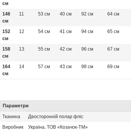
см
146
11
53 см
40 см
92 см
64 см
см
152
12
54 см
41 см
94 см
65 см
см
158
13
55 см
42 см
96 см
67 см
см
164
14
57 см
43 см
98 см
69 см
см
Параметри
Тканина
Двосторонній полар фліс
Виробник
Україна, ТОВ «Козачок-ТМ»