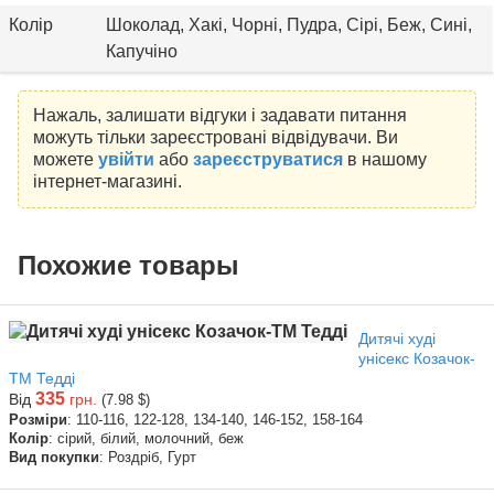
Колір
Шоколад, Хакі, Чорні, Пудра, Сірі, Беж, Сині,
Капучіно
Нажаль, залишати відгуки і задавати питання
можуть тільки зареєстровані відвідувачи. Ви
можете
увійти
або
зареєструватися
в нашому
інтернет-магазині.
Похожие товары
Дитячі худі
унісекс Козачок-
ТМ Тедді
335
Від
грн.
(7.98 $)
Розміри
: 110-116, 122-128, 134-140, 146-152, 158-164
Колір
: сірий, білий, молочний, беж
Вид покупки
: Роздріб, Гурт