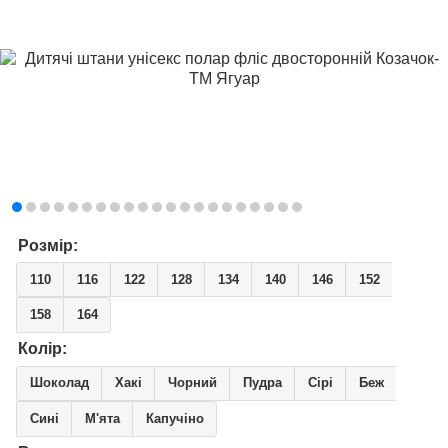
Розмір:
110
116
122
128
134
140
146
152
158
164
Колір:
Шоколад
Хакі
Чорний
Пудра
Сірі
Беж
Сині
М'ята
Капучіно